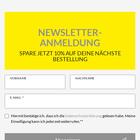
NEWSLETTER-
ANMELDUNG
SPARE JETZT 10% AUF DEINE NÄCHSTE
BESTELLUNG
VORNAME
NACHNAME
Newsletter
E-MAIL **
Honig
Hiermit bestätige ich, dass ich die
Daten­schutz­erklärung
gelesen habe. Meine
Einwilligung kann ich jederzeit widerrufen.**
Abonnieren