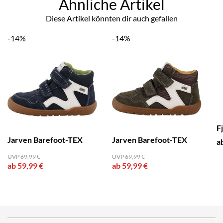
Ähnliche Artikel
Diese Artikel könnten dir auch gefallen
-14%
-14%
F
Jarven Barefoot-TEX
Jarven Barefoot-TEX
a
UVP 69,99 €
UVP 69,99 €
ab 59,99 €
ab 59,99 €