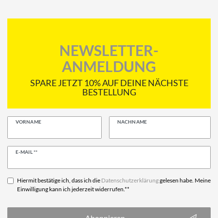
NEWSLETTER-
ANMELDUNG
SPARE JETZT 10% AUF DEINE NÄCHSTE
BESTELLUNG
VORNAME
NACHNAME
Newsletter
E-MAIL **
Honig
Hiermit bestätige ich, dass ich die
Daten­schutz­erklärung
gelesen habe. Meine
Einwilligung kann ich jederzeit widerrufen.**
Abonnieren