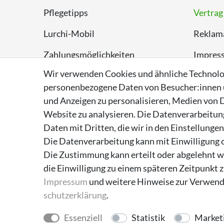
Pflegetipps
Vertrag
Lurchi-Mobil
Reklam
Zahlungsmöglichkeiten
Impres
Wir verwenden Cookies und ähnliche Technolo
Versand
Datens
personenbezogene Daten von Besucher:innen un
Rückversand
AGB
und Anzeigen zu personalisieren, Medien von D
Website zu analysieren. Die Datenverarbeitung 
Entsorgungshinweise
Daten mit Dritten, die wir in den Einstellunge
Über Supremo Shoes
Die Datenverarbeitung kann mit Einwilligung o
Die Zustimmung kann erteilt oder abgelehnt we
die Einwilligung zu einem späteren Zeitpunkt 
Impressum
und weitere Hinweise zur Verwend
schutz­erklärung
.
Essenziell
Statistik
Market