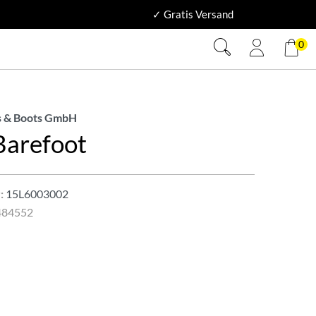
✓ Gratis Versand
0
 & Boots GmbH
Barefoot
:
15L6003002
484552