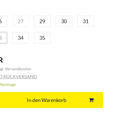
6
27
29
30
31
3
34
35
R
gl.
Versandkosten
ND RÜCKVERSAND
3 Werktage
In den Warenkorb