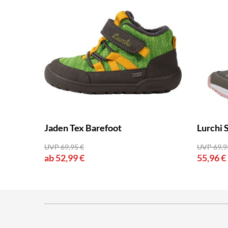
Jaden Tex Barefoot
Lurchi 
UVP 69,95 €
UVP 69,9
ab 52,99 €
55,96 €