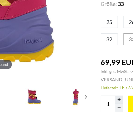
Größe:
33
25
2
32
3
69,99 EU
xpand
inkl. ges. MwSt. zz
VERSAND- U
Lieferzeit 1 bis 