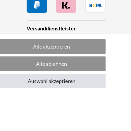
Versanddienstleister
Alle akzeptieren
he
Alle ablehnen
Folge uns!
Auswahl akzeptieren
CUSTOMER RATING
Excellent
:
4.8
/
5
08.08.2026