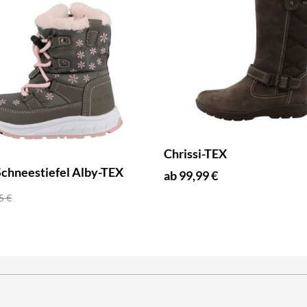
Chrissi-TEX
Schneestiefel Alby-TEX
ab 99,99 €
5 €