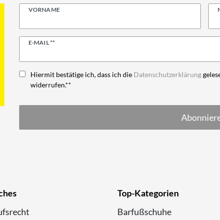
VORNAME
Newsletter
E-MAIL **
Honig
Hiermit bestätige ich, dass ich die
Daten­schutz­erklärung
gelese
widerrufen.**
Abonnier
ches
Top-Kategorien
fsrecht
Barfußschuhe