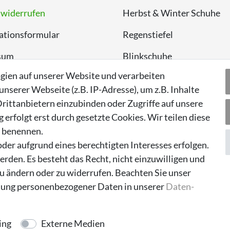
 widerrufen
Herbst & Winter Schuhe
ationsformular
Regenstiefel
sum
Blinkschuhe
gien auf unserer Website und verarbeiten
chutzerklärung
Schnneestiefel
serer Webseite (z.B. IP-Adresse), um z.B. Inhalte
Wasserdichte Kinderschu
rittanbietern einzubinden oder Zugriffe auf unsere
erfolgt erst durch gesetzte Cookies. Wir teilen diese
Sneaker
n benennen.
Lauflernschuhe
der aufgrund eines berechtigten Interesses erfolgen.
rden. Es besteht das Recht, nicht einzuwilligen und
zu ändern oder zu widerrufen. Beachten Sie unser
ung personenbezogener Daten in unserer
Daten­
ing
Externe Medien
© 2026 made by Supremo | Alle Rechte vorbehalten.