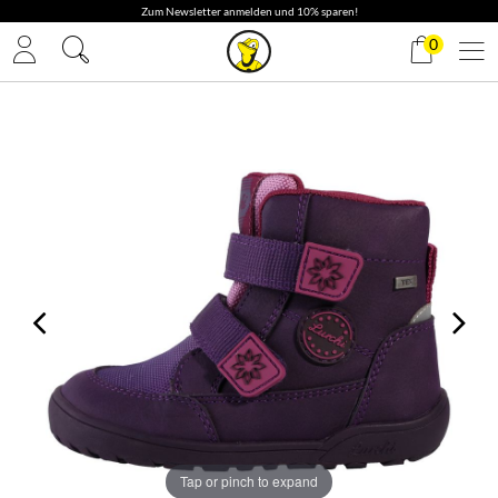
0
Tap or pinch to expand