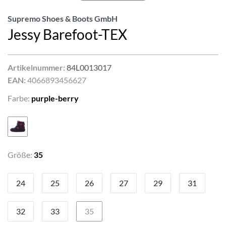
Supremo Shoes & Boots GmbH
Jessy Barefoot-TEX
Artikelnummer:
84L0013017
EAN:
4066893456627
Farbe:
purple-berry
Größe:
35
24
25
26
27
29
31
32
33
35