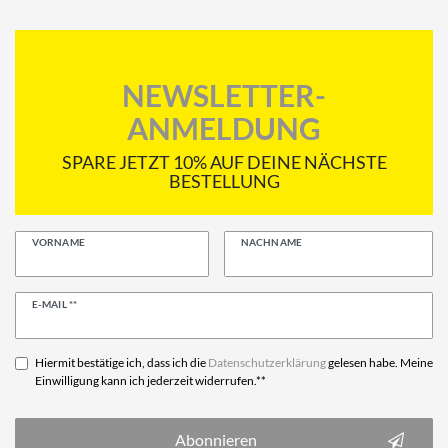
NEWSLETTER-
ANMELDUNG
SPARE JETZT 10% AUF DEINE NÄCHSTE
BESTELLUNG
VORNAME
NACHNAME
Newsletter
E-MAIL **
Honig
Hiermit bestätige ich, dass ich die
Daten­schutz­erklärung
gelesen habe. Meine
Einwilligung kann ich jederzeit widerrufen.**
Abonnieren