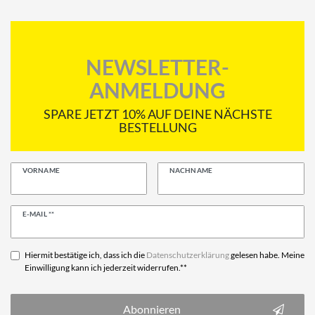
NEWSLETTER-
ANMELDUNG
SPARE JETZT 10% AUF DEINE NÄCHSTE
BESTELLUNG
VORNAME
NACHNAME
Newsletter
E-MAIL **
Honig
Hiermit bestätige ich, dass ich die
Daten­schutz­erklärung
gelesen habe. Meine
Einwilligung kann ich jederzeit widerrufen.**
Abonnieren