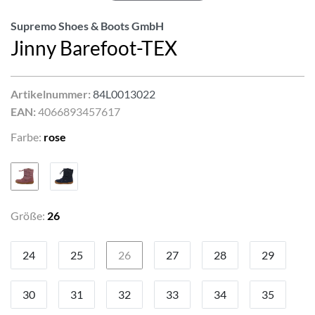
Supremo Shoes & Boots GmbH
Jinny Barefoot-TEX
Artikelnummer:
84L0013022
EAN:
4066893457617
Farbe:
rose
Größe:
26
24
25
26
27
28
29
30
31
32
33
34
35