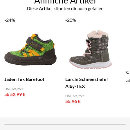
Diese Artikel könnten dir auch gefallen
-24%
-20%
C
Jaden Tex Barefoot
Lurchi Schneestiefel
a
Alby-TEX
UVP 69,95 €
ab 52,99 €
UVP 69,95 €
55,96 €