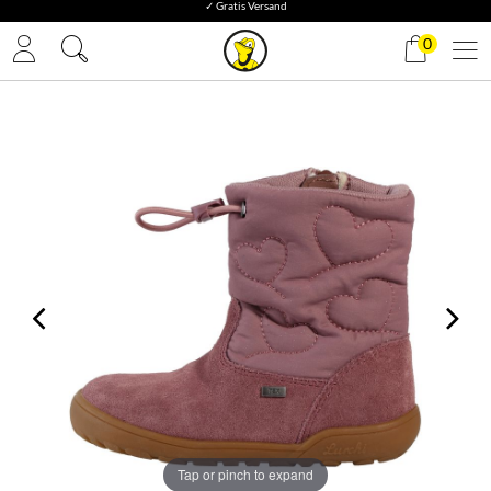
✓ Gratis Versand
0
Tap or pinch to expand