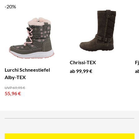
-20%
Chrissi-TEX
F
Lurchi Schneestiefel
ab 99,99 €
a
Alby-TEX
UVP 69,95 €
55,96 €