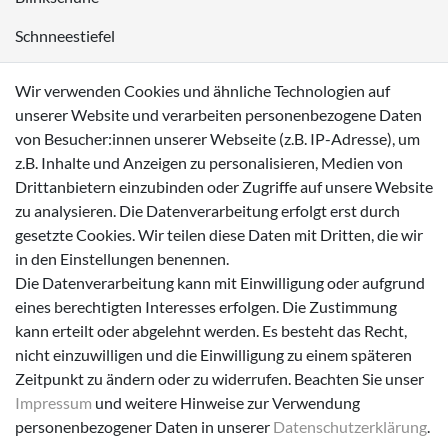
Schnneestiefel
Wasserdichte Kinderschuhe
Wir verwenden Cookies und ähnliche Technologien auf
Sneaker
unserer Website und verarbeiten personenbezogene Daten
von Besucher:innen unserer Webseite (z.B. IP-Adresse), um
Lauflernschuhe
z.B. Inhalte und Anzeigen zu personalisieren, Medien von
Drittanbietern einzubinden oder Zugriffe auf unsere Website
Zahlungsmöglichkeiten
zu analysieren. Die Datenverarbeitung erfolgt erst durch
gesetzte Cookies. Wir teilen diese Daten mit Dritten, die wir
in den Einstellungen benennen.
Die Datenverarbeitung kann mit Einwilligung oder aufgrund
eines berechtigten Interesses erfolgen. Die Zustimmung
Versanddienstleister
kann erteilt oder abgelehnt werden. Es besteht das Recht,
nicht einzuwilligen und die Einwilligung zu einem späteren
Zeitpunkt zu ändern oder zu widerrufen. Beachten Sie unser
Impressum
und weitere Hinweise zur Verwendung
personenbezogener Daten in unserer
Daten­schutz­erklärung
.