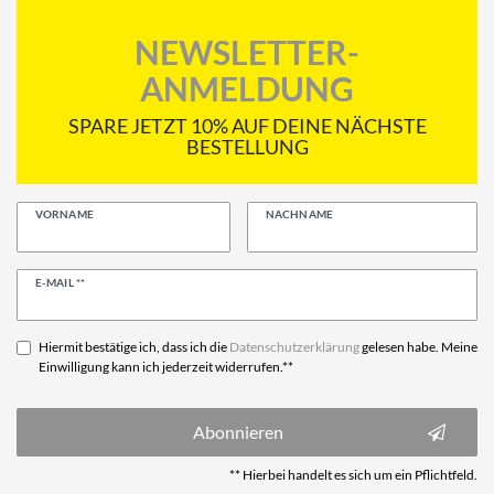
NEWSLETTER-
ANMELDUNG
SPARE JETZT 10% AUF DEINE NÄCHSTE
BESTELLUNG
VORNAME
NACHNAME
Newsletter
E-MAIL **
Honig
Hiermit bestätige ich, dass ich die
Daten­schutz­erklärung
gelesen habe. Meine
Einwilligung kann ich jederzeit widerrufen.**
Abonnieren
** Hierbei handelt es sich um ein Pflichtfeld.