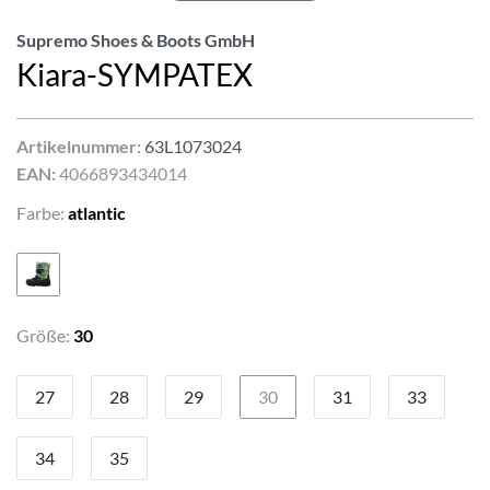
Supremo Shoes & Boots GmbH
Kiara-SYMPATEX
Artikelnummer:
63L1073024
EAN:
4066893434014
Farbe:
atlantic
Größe:
30
27
28
29
30
31
33
34
35