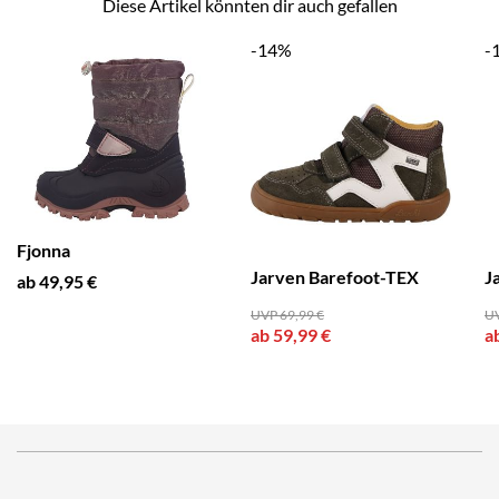
Diese Artikel könnten dir auch gefallen
-14%
-
Fjonna
Jarven Barefoot-TEX
J
ab 49,95 €
UVP 69,99 €
UV
ab 59,99 €
a