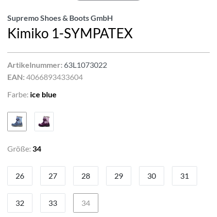
Supremo Shoes & Boots GmbH
Kimiko 1-SYMPATEX
Artikelnummer:
63L1073022
EAN:
4066893433604
Farbe:
ice blue
Größe:
34
26
27
28
29
30
31
32
33
34