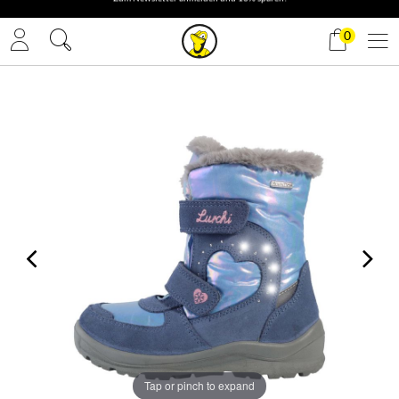
✓ Gratis Versand
0
Tap or pinch to expand