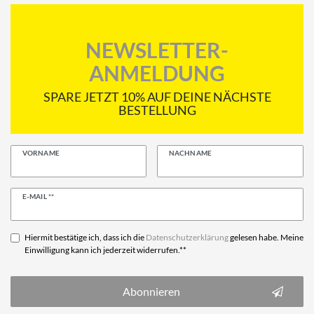
NEWSLETTER-
ANMELDUNG
SPARE JETZT 10% AUF DEINE NÄCHSTE
BESTELLUNG
VORNAME
NACHNAME
Newsletter
E-MAIL **
Honig
Hiermit bestätige ich, dass ich die
Daten­schutz­erklärung
gelesen habe. Meine
Einwilligung kann ich jederzeit widerrufen.**
Abonnieren