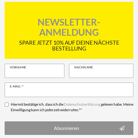
NEWSLETTER-
ANMELDUNG
SPARE JETZT 10% AUF DEINE NÄCHSTE
BESTELLUNG
VORNAME
NACHNAME
Newsletter
E-MAIL **
Honig
Hiermit bestätige ich, dass ich die
Daten­schutz­erklärung
gelesen habe. Meine
Einwilligung kann ich jederzeit widerrufen.**
Abonnieren