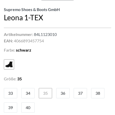
Supremo Shoes & Boots GmbH
Leona 1-TEX
Artikelnummer:
84L1123010
EAN:
4066893457754
Farbe:
schwarz
Größe:
35
33
34
35
36
37
38
39
40