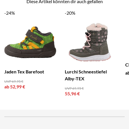
Diese Artikel könnten dir auch gefallen
-24%
-20%
C
Jaden Tex Barefoot
Lurchi Schneestiefel
a
Alby-TEX
UVP 69,95 €
ab 52,99 €
UVP 69,95 €
55,96 €