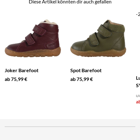
Diese Artikel könnten dir auch gefallen
-
Joker Barefoot
Spot Barefoot
L
ab 75,99 €
ab 75,99 €
S
UV
a