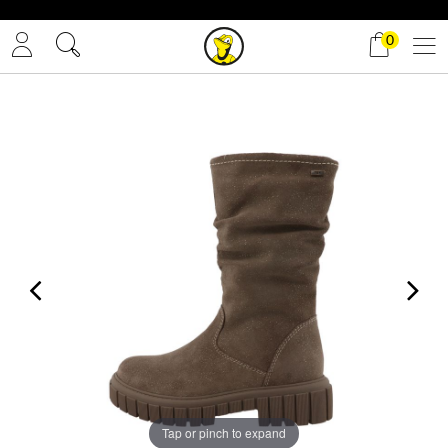
✓ Gratis Versand
0
Tap or pinch to expand