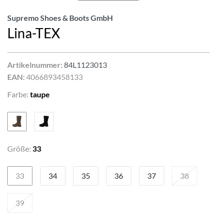
Supremo Shoes & Boots GmbH
Lina-TEX
Artikelnummer:
84L1123013
EAN:
4066893458133
Farbe:
taupe
Größe:
33
33
34
35
36
37
38
39