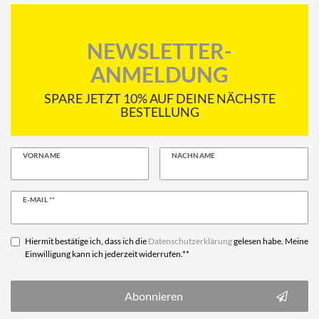
NEWSLETTER-
ANMELDUNG
SPARE JETZT 10% AUF DEINE NÄCHSTE
BESTELLUNG
VORNAME
NACHNAME
Newsletter
E-MAIL **
Honig
Hiermit bestätige ich, dass ich die
Daten­schutz­erklärung
gelesen habe. Meine
Einwilligung kann ich jederzeit widerrufen.**
Abonnieren