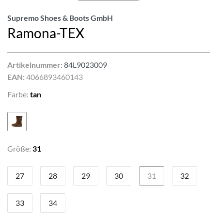
Supremo Shoes & Boots GmbH
Ramona-TEX
Artikelnummer:
84L9023009
EAN:
4066893460143
Farbe:
tan
Größe:
31
27
28
29
30
31
32
33
34