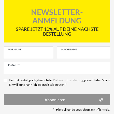
NEWSLETTER-
ANMELDUNG
SPARE JETZT 10% AUF DEINE NÄCHSTE
BESTELLUNG
VORNAME
NACHNAME
Newsletter
E-MAIL **
Honig
Hiermit bestätige ich, dass ich die
Daten­schutz­erklärung
gelesen habe. Meine
Einwilligung kann ich jederzeit widerrufen.**
Abonnieren
** Hierbei handelt es sich um ein Pflichtfeld.