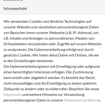
Schnneestiefel
Wasserdichte Kinderschuhe
Wir verwenden Cookies und ähnliche Technologien auf
Sneaker
unserer Website und verarbeiten personenbezogene Daten
von Besucher:innen unserer Webseite (z.B. IP-Adresse), um
Lauflernschuhe
z.B. Inhalte und Anzeigen zu personalisieren, Medien von
Drittanbietern einzubinden oder Zugriffe auf unsere Website
Zahlungsmöglichkeiten
zu analysieren. Die Datenverarbeitung erfolgt erst durch
gesetzte Cookies. Wir teilen diese Daten mit Dritten, die wir
in den Einstellungen benennen.
Die Datenverarbeitung kann mit Einwilligung oder aufgrund
eines berechtigten Interesses erfolgen. Die Zustimmung
Versanddienstleister
kann erteilt oder abgelehnt werden. Es besteht das Recht,
nicht einzuwilligen und die Einwilligung zu einem späteren
Zeitpunkt zu ändern oder zu widerrufen. Beachten Sie unser
Impressum
und weitere Hinweise zur Verwendung
personenbezogener Daten in unserer
Daten­schutz­erklärung
.