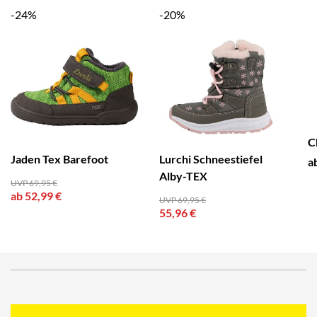
-24%
-20%
C
Jaden Tex Barefoot
Lurchi Schneestiefel
a
Alby-TEX
UVP 69,95 €
ab 52,99 €
UVP 69,95 €
55,96 €