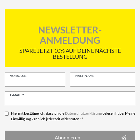
NEWSLETTER-
ANMELDUNG
SPARE JETZT 10% AUF DEINE NÄCHSTE
BESTELLUNG
VORNAME
NACHNAME
Newsletter
E-MAIL **
Honig
Hiermit bestätige ich, dass ich die
Daten­schutz­erklärung
gelesen habe. Meine
Einwilligung kann ich jederzeit widerrufen.**
Abonnieren