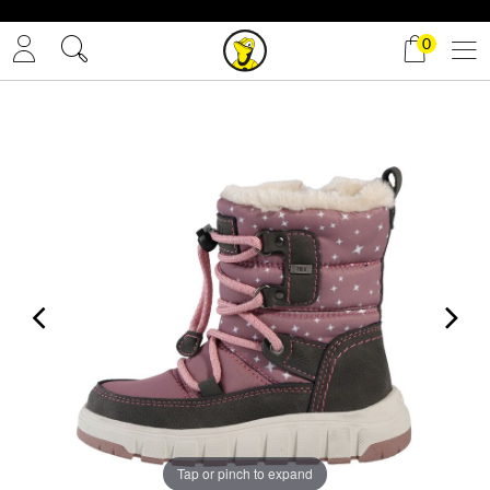
✓ Gratis Versand
0
Tap or pinch to expand