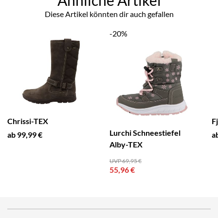
Diese Artikel könnten dir auch gefallen
-20%
Chrissi-TEX
F
Lurchi Schneestiefel
ab 99,99 €
a
Alby-TEX
UVP 69,95 €
55,96 €