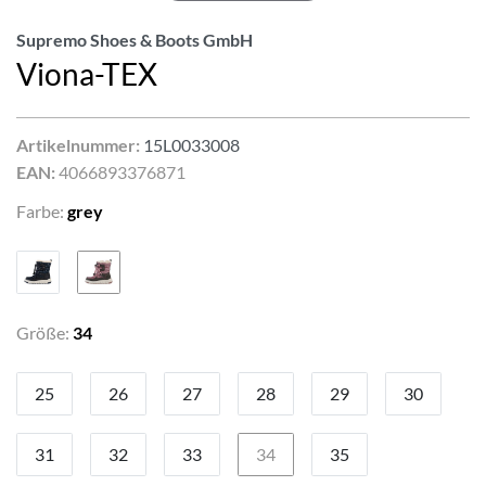
Supremo Shoes & Boots GmbH
Viona-TEX
Artikelnummer:
15L0033008
EAN:
4066893376871
Farbe:
grey
Größe:
34
25
26
27
28
29
30
31
32
33
34
35