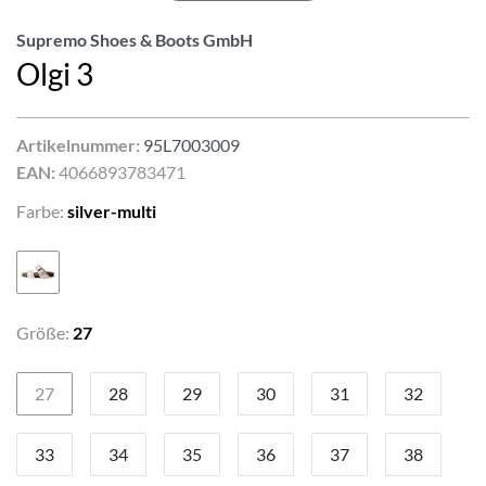
Supremo Shoes & Boots GmbH
Olgi 3
Artikelnummer:
95L7003009
EAN:
4066893783471
Farbe:
silver-multi
Größe:
27
27
28
29
30
31
32
33
34
35
36
37
38