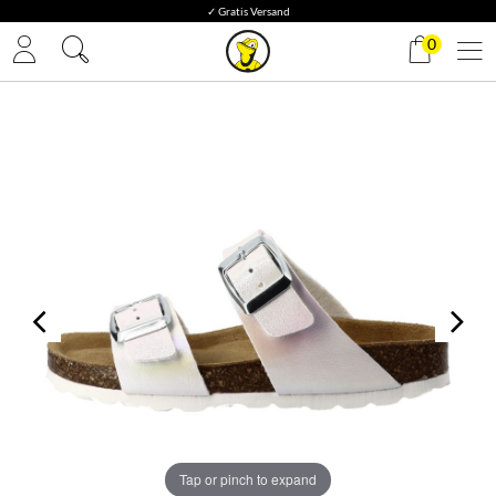
✓ Gratis Versand
0
Tap or pinch to expand