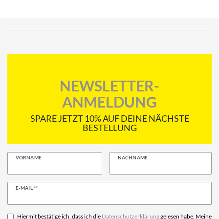
NEWSLETTER-
ANMELDUNG
SPARE JETZT 10% AUF DEINE NÄCHSTE
BESTELLUNG
VORNAME
NACHNAME
Newsletter
E-MAIL **
Honig
Hiermit bestätige ich, dass ich die
Daten­schutz­erklärung
gelesen habe. Meine