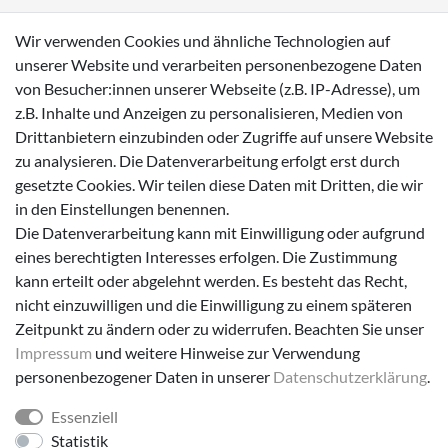
Wasserdichte Kinderschuhe
Wir verwenden Cookies und ähnliche Technologien auf
Sneaker
unserer Website und verarbeiten personenbezogene Daten
von Besucher:innen unserer Webseite (z.B. IP-Adresse), um
Lauflernschuhe
z.B. Inhalte und Anzeigen zu personalisieren, Medien von
Drittanbietern einzubinden oder Zugriffe auf unsere Website
Zahlungsmöglichkeiten
zu analysieren. Die Datenverarbeitung erfolgt erst durch
gesetzte Cookies. Wir teilen diese Daten mit Dritten, die wir
in den Einstellungen benennen.
Die Datenverarbeitung kann mit Einwilligung oder aufgrund
eines berechtigten Interesses erfolgen. Die Zustimmung
Versanddienstleister
kann erteilt oder abgelehnt werden. Es besteht das Recht,
nicht einzuwilligen und die Einwilligung zu einem späteren
Zeitpunkt zu ändern oder zu widerrufen. Beachten Sie unser
Impressum
und weitere Hinweise zur Verwendung
personenbezogener Daten in unserer
Daten­schutz­erklärung
.
Essenziell
Folge uns!
Statistik