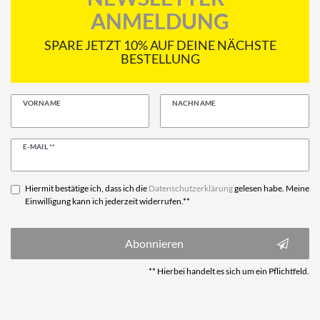
ANMELDUNG
SPARE JETZT 10% AUF DEINE NÄCHSTE
BESTELLUNG
VORNAME
NACHNAME
Newsletter
E-MAIL **
Honig
Hiermit bestätige ich, dass ich die
Daten­schutz­erklärung
gelesen habe. Meine
Einwilligung kann ich jederzeit widerrufen.**
Abonnieren
** Hierbei handelt es sich um ein Pflichtfeld.