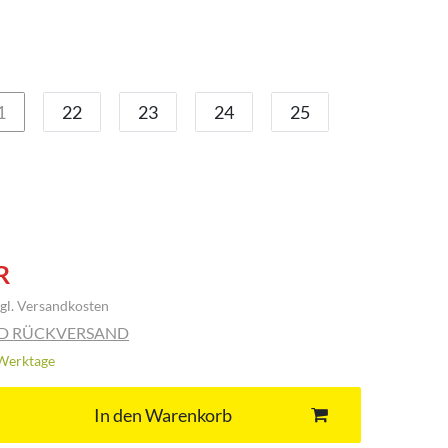
1
22
23
24
25
R
gl.
Versandkosten
ND RÜCKVERSAND
3 Werktage
In den Warenkorb