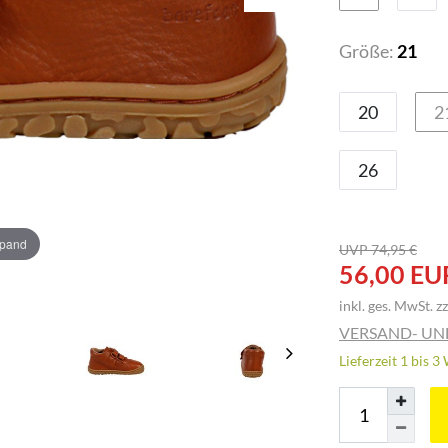
Größe:
21
20
2
26
xpand
UVP 74,95 €
56,00 EU
inkl. ges. MwSt. zz
VERSAND- U
Lieferzeit 1 bis 