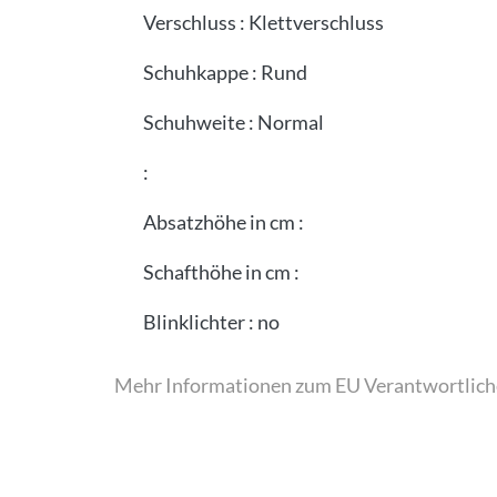
Verschluss
:
Klettverschluss
Schuhkappe
:
Rund
Schuhweite
:
Normal
:
Absatzhöhe in cm
:
Schafthöhe in cm
:
Blinklichter
:
no
Mehr Informationen zum EU Verantwortlich