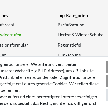
ches
Top-Kategorien
fsrecht
Barfußschuhe
 widerrufen
Herbst & Winter Schuhe
ationsformular
Regenstiefel
sum
Blinkschuhe
gien auf unserer Website und verarbeiten
chutzerklärung
Schnneestiefel
serer Webseite (z.B. IP-Adresse), um z.B. Inhalte
Wasserdichte Kinderschu
rittanbietern einzubinden oder Zugriffe auf unsere
erfolgt erst durch gesetzte Cookies. Wir teilen diese
Sneaker
n benennen.
Lauflernschuhe
der aufgrund eines berechtigten Interesses erfolgen.
rden. Es besteht das Recht, nicht einzuwilligen und