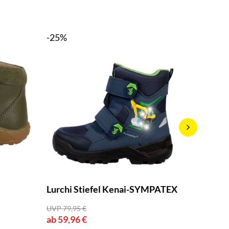
-25%
Jacob 
Lurchi Stiefel Kenai-SYMPATEX
ab 65,9
UVP 79,95 €
ab 59,96 €