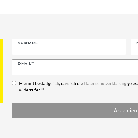
VORNAME
Newsletter
E-MAIL **
Honig
Hiermit bestätige ich, dass ich die
Daten­schutz­erklärung
gelese
widerrufen.**
Abonnier