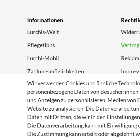
Informationen
Rechtli
Lurchis-Welt
Widerru
Pflegetipps
Vertrag
Lurchi-Mobil
Reklam
Zahlungsmöglichkeiten
Impres
Wir verwenden Cookies und ähnliche Technolo
Versand
Datens
personenbezogene Daten von Besucher:innen un
Rückversand
AGB
und Anzeigen zu personalisieren, Medien von D
Website zu analysieren. Die Datenverarbeitung 
Entsorgungshinweise
Daten mit Dritten, die wir in den Einstellunge
Über Supremo Shoes
Die Datenverarbeitung kann mit Einwilligung o
Die Zustimmung kann erteilt oder abgelehnt we