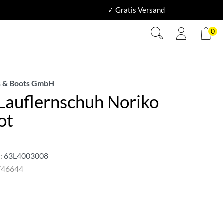
✓ Gratis Versand
0
 & Boots GmbH
 Lauflernschuh Noriko
ot
:
63L4003008
746644