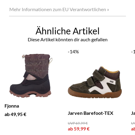
Mehr Informationen zum EU Verantwortlichen »
Ähnliche Artikel
Diese Artikel könnten dir auch gefallen
-14%
-
Fjonna
Jarven Barefoot-TEX
J
ab 49,95 €
UVP 69,99 €
UV
ab 59,99 €
a