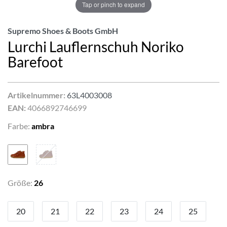
Tap or pinch to expand
Supremo Shoes & Boots GmbH
Lurchi Lauflernschuh Noriko
Barefoot
Artikelnummer:
63L4003008
EAN:
4066892746699
Farbe:
ambra
Größe:
26
20
21
22
23
24
25