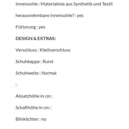
Innensohle
:
Materialmix aus Synthetik und Textil
herausnehmbare Innensohle?
:
yes
Fütterung
:
yes
DESIGN & EXTRAS:
Verschluss
:
Klettverschluss
Schuhkappe
:
Rund
Schuhweite
:
Normal
:
Absatzhöhe in cm
:
Schafthöhe in cm
:
Blinklichter
:
no