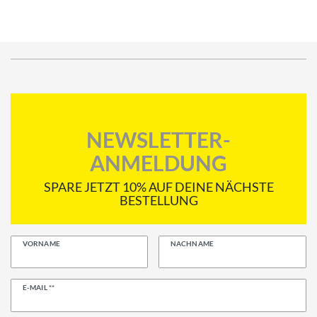
NEWSLETTER-
ANMELDUNG
SPARE JETZT 10% AUF DEINE NÄCHSTE
BESTELLUNG
VORNAME
NACHNAME
Newsletter
E-MAIL **
Honig