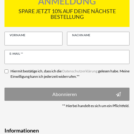
ANMELDUNG
SPARE JETZT 10% AUF DEINE NÄCHSTE
BESTELLUNG
VORNAME
NACHNAME
Newsletter
E-MAIL **
Honig
Hiermit bestätige ich, dass ich die
Daten­schutz­erklärung
gelesen habe. Meine
Einwilligung kann ich jederzeit widerrufen.**
Abonnieren
** Hierbei handelt es sich um ein Pflichtfeld.
Informationen