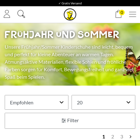
✓ Gratis Versand
0
Frühjahr und Sommer
Unsere Frühjahr/Sommer Kinderschuhe sind leicht, bequem
und perfekt für kleine Abenteuer an warmen Tagen.
Atmungsaktive Materialien, flexible Sohlen und fröhliche
Farben sorgen für Komfort, Bewegungsfreiheit und ganz viel
Spaß beim Spielen.
Filter
1
2
3