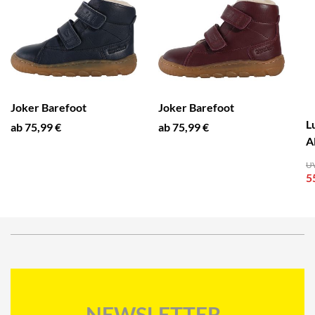
Joker Barefoot
Joker Barefoot
L
ab 75,99 €
ab 75,99 €
A
UV
5
NEWSLETTER-