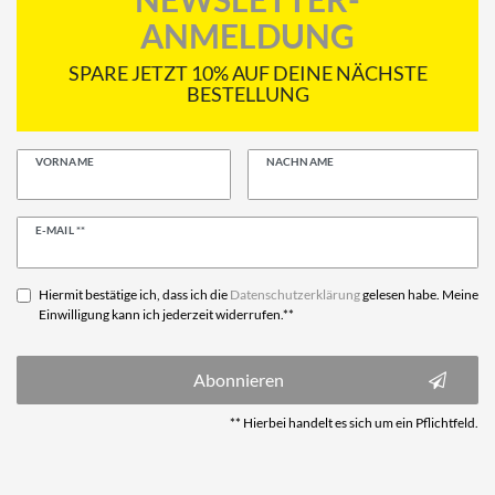
ANMELDUNG
SPARE JETZT 10% AUF DEINE NÄCHSTE
BESTELLUNG
VORNAME
NACHNAME
Newsletter
E-MAIL **
Honig
Hiermit bestätige ich, dass ich die
Daten­schutz­erklärung
gelesen habe. Meine
Einwilligung kann ich jederzeit widerrufen.**
Abonnieren
** Hierbei handelt es sich um ein Pflichtfeld.