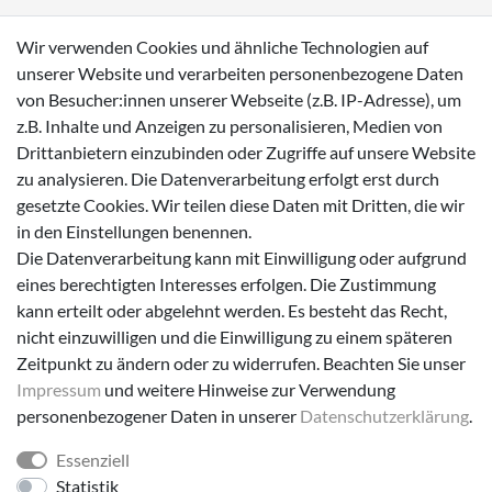
Wasserdichte Kinderschuhe
Wir verwenden Cookies und ähnliche Technologien auf
Sneaker
unserer Website und verarbeiten personenbezogene Daten
von Besucher:innen unserer Webseite (z.B. IP-Adresse), um
Lauflernschuhe
z.B. Inhalte und Anzeigen zu personalisieren, Medien von
Drittanbietern einzubinden oder Zugriffe auf unsere Website
Zahlungsmöglichkeiten
zu analysieren. Die Datenverarbeitung erfolgt erst durch
gesetzte Cookies. Wir teilen diese Daten mit Dritten, die wir
in den Einstellungen benennen.
Die Datenverarbeitung kann mit Einwilligung oder aufgrund
eines berechtigten Interesses erfolgen. Die Zustimmung
Versanddienstleister
kann erteilt oder abgelehnt werden. Es besteht das Recht,
nicht einzuwilligen und die Einwilligung zu einem späteren
Zeitpunkt zu ändern oder zu widerrufen. Beachten Sie unser
Impressum
und weitere Hinweise zur Verwendung
personenbezogener Daten in unserer
Daten­schutz­erklärung
.
Essenziell
Folge uns!
Statistik