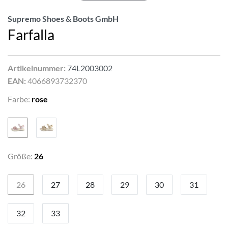
Supremo Shoes & Boots GmbH
Farfalla
Artikelnummer:
74L2003002
EAN:
4066893732370
Farbe:
rose
Größe:
26
26
27
28
29
30
31
32
33