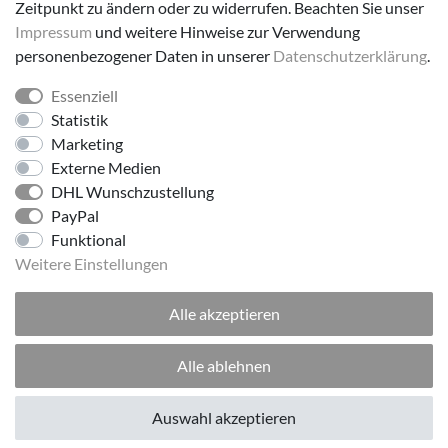
Zeitpunkt zu ändern oder zu widerrufen. Beachten Sie unser
Impressum
und weitere Hinweise zur Verwendung
Versanddienstleister
personenbezogener Daten in unserer
Daten­schutz­erklärung
.
Essenziell
Statistik
Marketing
Externe Medien
DHL Wunschzustellung
PayPal
Folge uns!
Funktional
Weitere Einstellungen
Alle akzeptieren
Alle ablehnen
Excellent
:
4.8
/
5
Auswahl akzeptieren
© 2026 made by Supremo | Alle Rechte vorbehalten.
09.08.2026