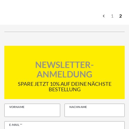
1
2
NEWSLETTER-
ANMELDUNG
SPARE JETZT 10% AUF DEINE NÄCHSTE
BESTELLUNG
VORNAME
NACHNAME
Newsletter
E-MAIL **