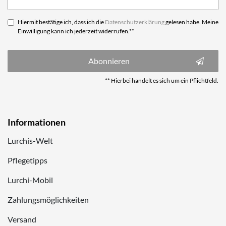
Honig
Hiermit bestätige ich, dass ich die
Daten­schutz­erklärung
gelesen habe. Meine
Einwilligung kann ich jederzeit widerrufen.**
Abonnieren
** Hierbei handelt es sich um ein Pflichtfeld.
Informationen
Lurchis-Welt
Pflegetipps
Lurchi-Mobil
Zahlungsmöglichkeiten
Versand