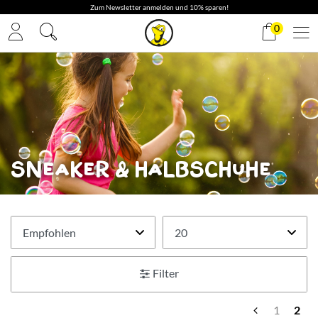
0
Sneaker & Halbschuhe
Filter
1
2